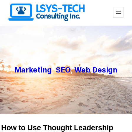
Skip
to
content
Marketing
, 
SEO
, 
Web Design
How to Use Thought Leadership